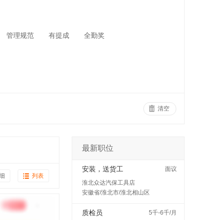
管理规范
有提成
全勤奖
清空
最新职位
安装，送货工
面议
细
列表
淮北众达汽保工具店
安徽省/淮北市/淮北相山区
质检员
5千-6千/月