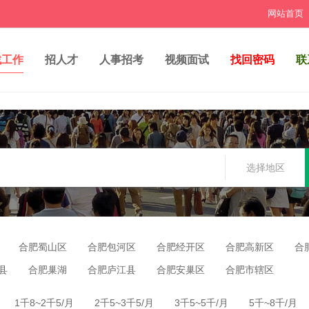
网站首页
找工作
招人才
人事招考
视频面试
找回密码
联
选择地区
合肥蜀山区
合肥包河区
合肥经开区
合肥高新区
合
县
合肥巢湖
合肥庐江县
合肥安巢区
合肥市辖区
1千8~2千5/月
2千5~3千5/月
3千5~5千/月
5千~8千/月