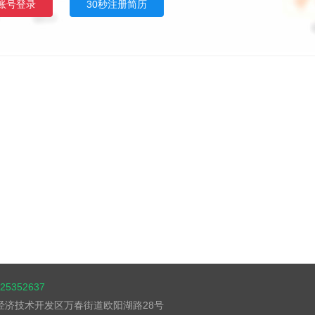
账号登录
30秒注册简历
5352637
湖经济技术开发区万春街道欧阳湖路28号