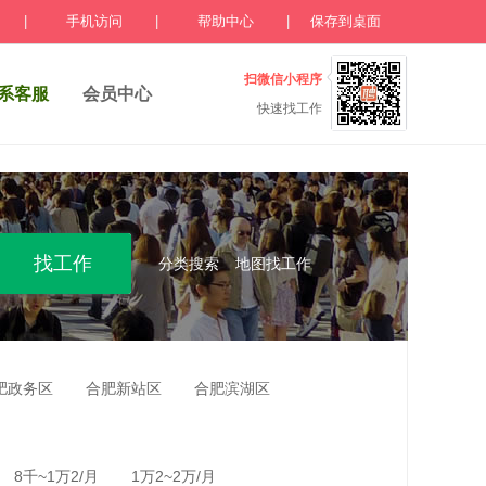
|
手机访问
|
帮助中心
|
保存到桌面
扫微信小程序
系客服
会员中心
快速找工作
分类搜索
地图找工作
肥政务区
合肥新站区
合肥滨湖区
8千~1万2/月
1万2~2万/月