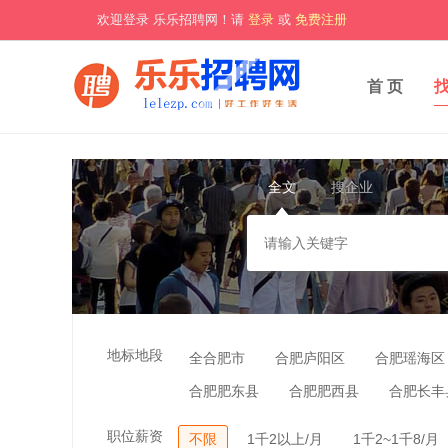
欢迎登录 乐乐招聘网！请
登录
或
免费注册
首 页
全文
搜企业
地标地段
全合肥市
合肥庐阳区
合肥瑶海区
合肥肥东县
合肥肥西县
合肥长丰
职位薪资
不限
1千2以上/月
1千2~1千8/月