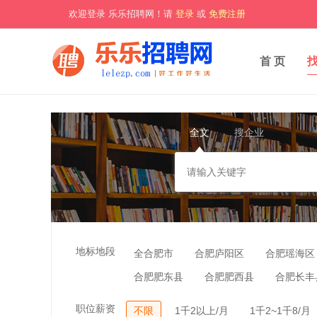
欢迎登录 乐乐招聘网！请
登录
或
免费注册
首 页
全文
搜企业
地标地段
全合肥市
合肥庐阳区
合肥瑶海区
合肥肥东县
合肥肥西县
合肥长丰
职位薪资
不限
1千2以上/月
1千2~1千8/月