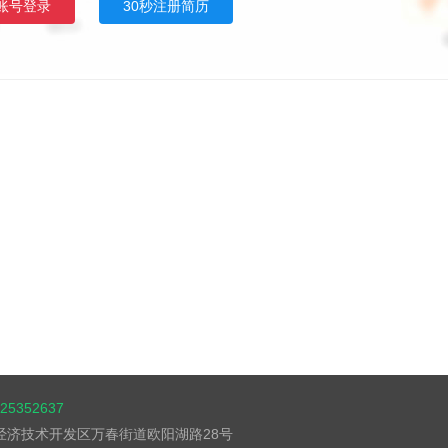
账号登录
30秒注册简历
5352637
湖经济技术开发区万春街道欧阳湖路28号