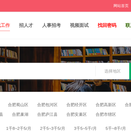
网站首页
找工作
招人才
人事招考
视频面试
找回密码
联
选择地区
合肥蜀山区
合肥包河区
合肥经开区
合肥高新区
合
县
合肥巢湖
合肥庐江县
合肥安巢区
合肥市辖区
1千8~2千5/月
2千5~3千5/月
3千5~5千/月
5千~8千/月