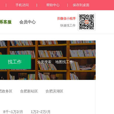
|
手机访问
|
帮助中心
|
保存到桌面
扫微信小程序
系客服
会员中心
快速找工作
分类搜索
地图找工作
肥政务区
合肥新站区
合肥滨湖区
8千~1万2/月
1万2~2万/月