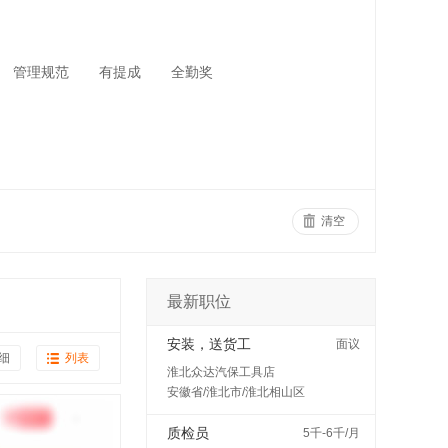
管理规范
有提成
全勤奖
清空
最新职位
安装，送货工
面议
细
列表
淮北众达汽保工具店
安徽省/淮北市/淮北相山区
质检员
5千-6千/月