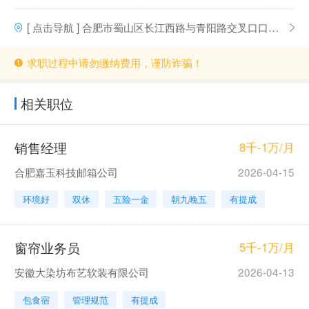
[ 点击导航 ] 合肥市蜀山区长江西路与青阳路交叉口口孜华亮酱卤名牛店
求职过程中请勿缴纳费用，谨防诈骗！
相关职位
销售经理
8千-1万/月
合肥嘉玉科技邮箱公司
2026-04-15
环境好
双休
五险一金
朝九晚五
有提成
窗帘业务员
5千-1万/月
安徽大染坊布艺软装有限公司
2026-04-13
包食宿
管理规范
有提成