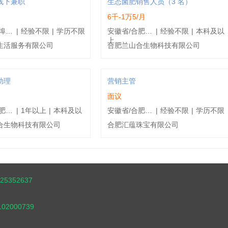
线下兼职
生态菌肥销售人员（3 名）
6千-1万5/月
安徽省/蚌埠市/蚌埠蚌山区
|
经验不限
|
学历不限
安徽省/合肥市/合肥包河区
|
经验不限
|
本科及以
上
生活服务有限公司
合肥兰山合生物科技有限公司
助理
营销主管
面议
安徽省/合肥市/合肥包河区
|
1年以上
|
本科及以
安徽省/合肥市/合肥蜀山区
|
经验不限
|
学历不限
合生物科技有限公司
合肥汇蕴珠宝有限公司
5352637
102000739
d