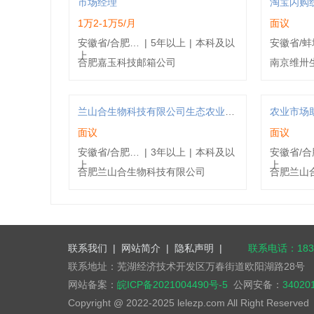
市场经理
淘宝闪购
1万2-1万5/月
面议
安徽省/合肥市/合肥蜀山区
|
5年以上
|
本科及以
上
合肥嘉玉科技邮箱公司
南京维卅
兰山合生物科技有限公司生态农业销售分公司常务副总
农业市场
面议
面议
安徽省/合肥市/合肥包河区
|
3年以上
|
本科及以
上
上
合肥兰山合生物科技有限公司
合肥兰山
联系我们
|
网站简介
|
隐私声明
|
联系电话：1832
联系地址：芜湖经济技术开发区万春街道欧阳湖路28号
网站备案：
皖ICP备2021004490号-5
公网安备：
34020
Copyright @ 2022-2025 lelezp.com All Right Reserve