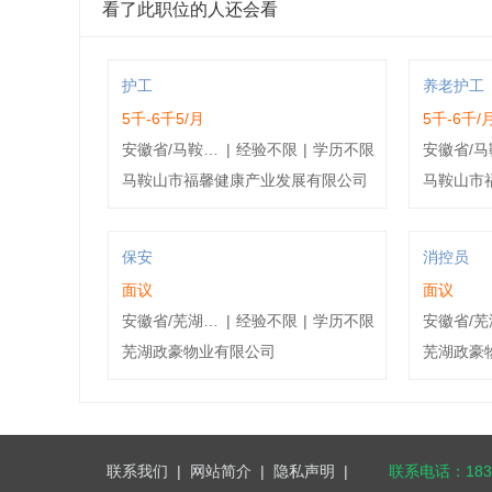
看了此职位的人还会看
护工
养老护工
5千-6千5/月
5千-6千/
安徽省/马鞍山市/马鞍山花山区
|
经验不限
|
学历不限
马鞍山市福馨健康产业发展有限公司
马鞍山市
保安
消控员
面议
面议
安徽省/芜湖市/芜湖鸠江区
|
经验不限
|
学历不限
芜湖政豪物业有限公司
芜湖政豪
联系我们
|
网站简介
|
隐私声明
|
联系电话：1832