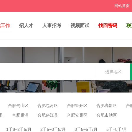
网站首页
找工作
招人才
人事招考
视频面试
找回密码
联
选择地区
合肥蜀山区
合肥包河区
合肥经开区
合肥高新区
合
县
合肥巢湖
合肥庐江县
合肥安巢区
合肥市辖区
1千8~2千5/月
2千5~3千5/月
3千5~5千/月
5千~8千/月