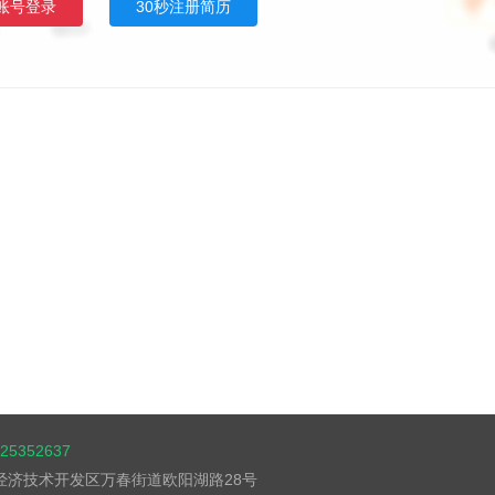
账号登录
30秒注册简历
5352637
湖经济技术开发区万春街道欧阳湖路28号