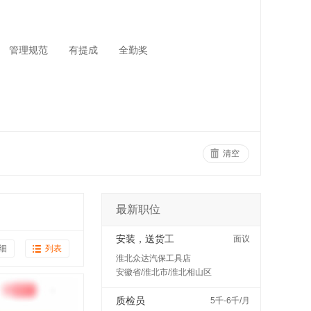
管理规范
有提成
全勤奖
清空
最新职位
安装，送货工
面议
细
列表
淮北众达汽保工具店
安徽省/淮北市/淮北相山区
质检员
5千-6千/月