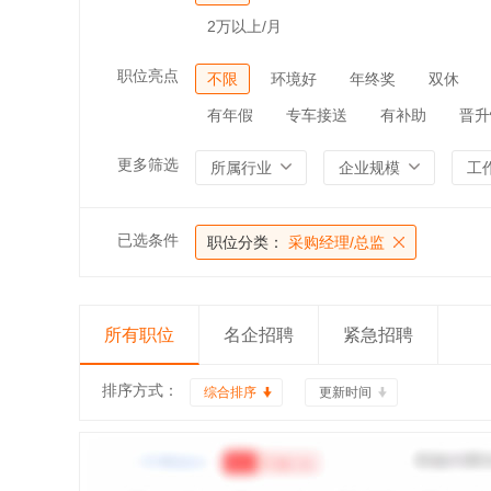
2万以上/月
职位亮点
不限
环境好
年终奖
双休
有年假
专车接送
有补助
晋升
更多筛选
所属行业
企业规模
工
已选条件
职位分类：
采购经理/总监
所有职位
名企招聘
紧急招聘
排序方式：
综合排序
更新时间