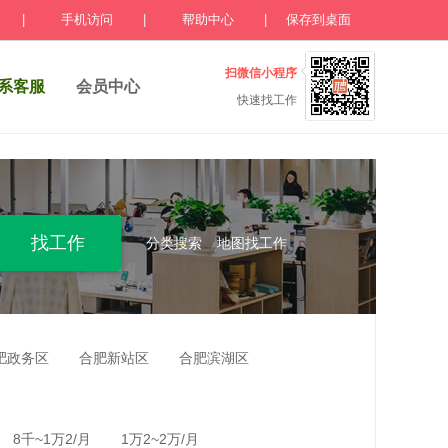
|
手机访问
|
帮助中心
|
保存到桌面
扫微信小程序
系客服
会员中心
快速找工作
分类搜索
地图找工作
肥政务区
合肥新站区
合肥滨湖区
8千~1万2/月
1万2~2万/月