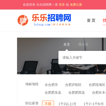
欢迎登录 乐乐招聘网！请
登录
或
免费注册
首 页
全文
搜企业
地标地段
全合肥市
合肥庐阳区
合肥瑶海区
合肥肥东县
合肥肥西县
合肥长丰
职位薪资
不限
1千2以上/月
1千2~1千8/月