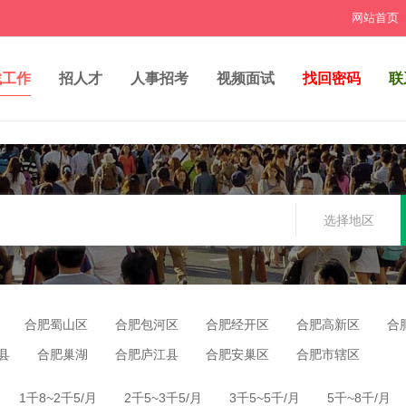
网站首页
找工作
招人才
人事招考
视频面试
找回密码
联
选择地区
合肥蜀山区
合肥包河区
合肥经开区
合肥高新区
合
县
合肥巢湖
合肥庐江县
合肥安巢区
合肥市辖区
1千8~2千5/月
2千5~3千5/月
3千5~5千/月
5千~8千/月