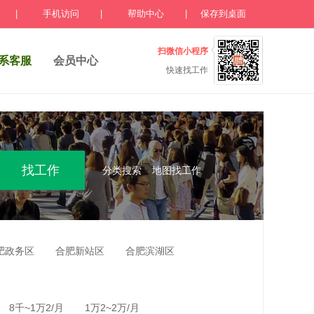
|
手机访问
|
帮助中心
|
保存到桌面
扫微信小程序
系客服
会员中心
快速找工作
分类搜索
地图找工作
肥政务区
合肥新站区
合肥滨湖区
8千~1万2/月
1万2~2万/月