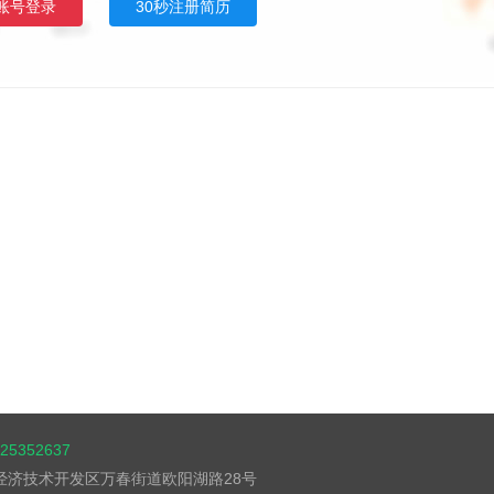
账号登录
30秒注册简历
5352637
湖经济技术开发区万春街道欧阳湖路28号