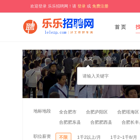
欢迎登录 乐乐招聘网！请
登录
或
免费注册
首 页
全文
搜企业
地标地段
全合肥市
合肥庐阳区
合肥瑶海区
合肥肥东县
合肥肥西县
合肥长丰
职位薪资
不限
1千2以上/月
1千2~1千8/月