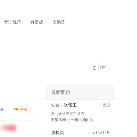
管理规范
有提成
全勤奖
清空
最新职位
安装，送货工
面议
细
列表
淮北众达汽保工具店
安徽省/淮北市/淮北相山区
质检员
5千-6千/月