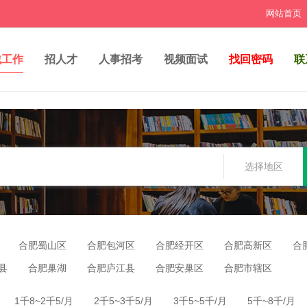
网站首页
找工作
招人才
人事招考
视频面试
找回密码
联
选择地区
合肥蜀山区
合肥包河区
合肥经开区
合肥高新区
合
县
合肥巢湖
合肥庐江县
合肥安巢区
合肥市辖区
1千8~2千5/月
2千5~3千5/月
3千5~5千/月
5千~8千/月