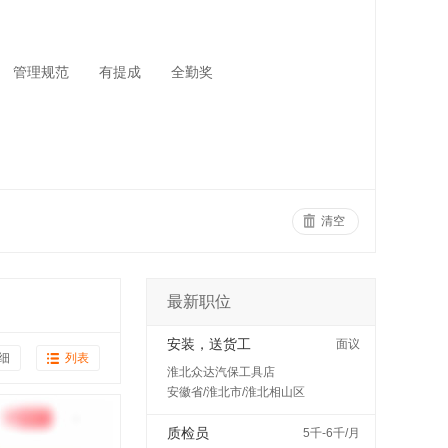
管理规范
有提成
全勤奖
清空
最新职位
安装，送货工
面议
细
列表
淮北众达汽保工具店
安徽省/淮北市/淮北相山区
质检员
5千-6千/月