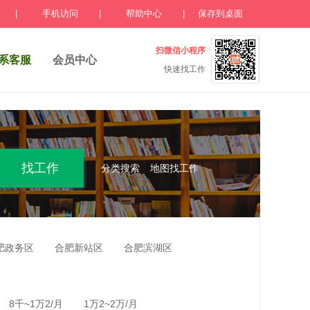
|
手机访问
|
帮助中心
|
保存到桌面
扫微信小程序
系客服
会员中心
快速找工作
分类搜索
地图找工作
肥政务区
合肥新站区
合肥滨湖区
8千~1万2/月
1万2~2万/月