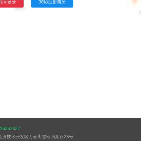
账号登录
30秒注册简历
5352637
湖经济技术开发区万春街道欧阳湖路28号