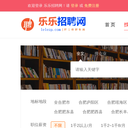
欢迎登录 乐乐招聘网！请
登录
或
免费注册
首 页
全文
搜企业
地标地段
全合肥市
合肥庐阳区
合肥瑶海区
合肥肥东县
合肥肥西县
合肥长丰
职位薪资
不限
1千2以上/月
1千2~1千8/月