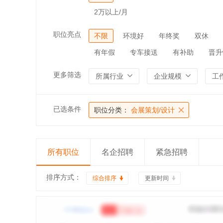
2万以上/月
职位亮点
不限
环境好
年终奖
双休
有年假
专车接送
有补助
晋升
更多筛选
所属行业
企业规模
工
已选条件
职位分类：
会展策划/设计
所有职位
名企招聘
紧急招聘
排序方式：
综合排序
更新时间