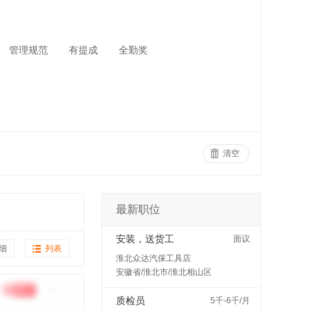
管理规范
有提成
全勤奖
清空
最新职位
安装，送货工
面议
细
列表
淮北众达汽保工具店
安徽省/淮北市/淮北相山区
质检员
5千-6千/月