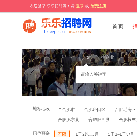
欢迎登录 乐乐招聘网！请
登录
或
免费注册
首 页
全文
搜企业
地标地段
全合肥市
合肥庐阳区
合肥瑶海区
合肥肥东县
合肥肥西县
合肥长丰
职位薪资
不限
1千2以上/月
1千2~1千8/月