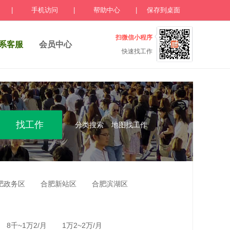
|
手机访问
|
帮助中心
|
保存到桌面
扫微信小程序
系客服
会员中心
快速找工作
分类搜索
地图找工作
肥政务区
合肥新站区
合肥滨湖区
8千~1万2/月
1万2~2万/月