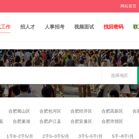
网站首页
找工作
招人才
人事招考
视频面试
找回密码
联
选择地区
合肥蜀山区
合肥包河区
合肥经开区
合肥高新区
合
县
合肥巢湖
合肥庐江县
合肥安巢区
合肥市辖区
1千8~2千5/月
2千5~3千5/月
3千5~5千/月
5千~8千/月