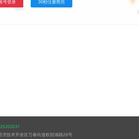
账号登录
30秒注册简历
5352637
湖经济技术开发区万春街道欧阳湖路28号