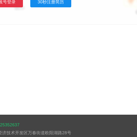
账号登录
30秒注册简历
5352637
湖经济技术开发区万春街道欧阳湖路28号