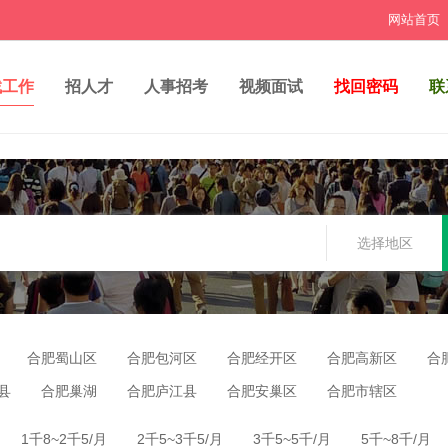
网站首页
找工作
招人才
人事招考
视频面试
找回密码
联
选择地区
合肥蜀山区
合肥包河区
合肥经开区
合肥高新区
合
县
合肥巢湖
合肥庐江县
合肥安巢区
合肥市辖区
1千8~2千5/月
2千5~3千5/月
3千5~5千/月
5千~8千/月