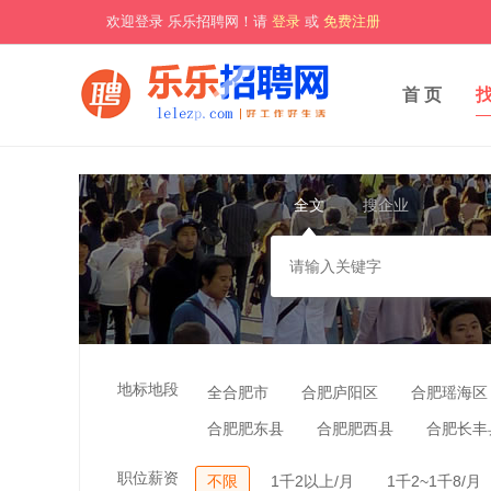
欢迎登录 乐乐招聘网！请
登录
或
免费注册
首 页
全文
搜企业
地标地段
全合肥市
合肥庐阳区
合肥瑶海区
合肥肥东县
合肥肥西县
合肥长丰
职位薪资
不限
1千2以上/月
1千2~1千8/月