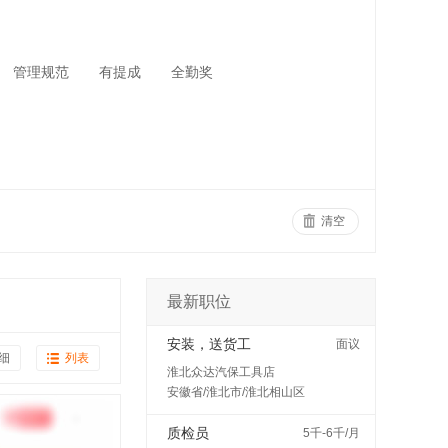
管理规范
有提成
全勤奖
清空
最新职位
安装，送货工
面议
细
列表
淮北众达汽保工具店
安徽省/淮北市/淮北相山区
质检员
5千-6千/月