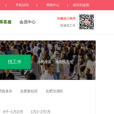
|
手机访问
|
帮助中心
|
保存到桌面
扫微信小程序
系客服
会员中心
快速找工作
分类搜索
地图找工作
肥政务区
合肥新站区
合肥滨湖区
8千~1万2/月
1万2~2万/月