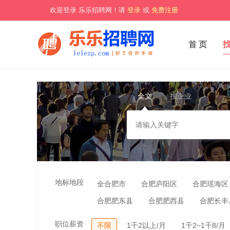
欢迎登录 乐乐招聘网！请
登录
或
免费注册
首 页
全文
搜企业
地标地段
全合肥市
合肥庐阳区
合肥瑶海区
合肥肥东县
合肥肥西县
合肥长丰
职位薪资
不限
1千2以上/月
1千2~1千8/月