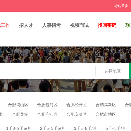
网站首页
找工作
招人才
人事招考
视频面试
找回密码
联
选择地区
合肥蜀山区
合肥包河区
合肥经开区
合肥高新区
合
县
合肥巢湖
合肥庐江县
合肥安巢区
合肥市辖区
1千8~2千5/月
2千5~3千5/月
3千5~5千/月
5千~8千/月