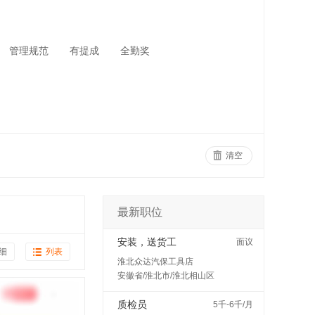
管理规范
有提成
全勤奖
清空
最新职位
安装，送货工
面议
细
列表
淮北众达汽保工具店
安徽省/淮北市/淮北相山区
质检员
5千-6千/月