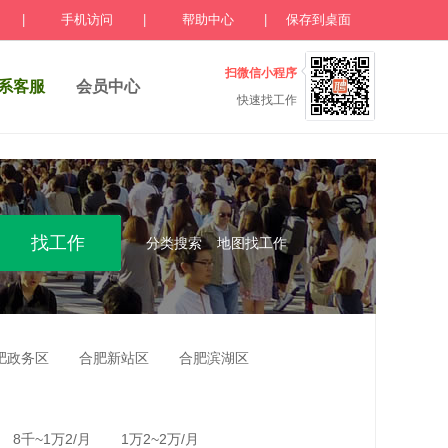
|
手机访问
|
帮助中心
|
保存到桌面
扫微信小程序
系客服
会员中心
快速找工作
分类搜索
地图找工作
肥政务区
合肥新站区
合肥滨湖区
8千~1万2/月
1万2~2万/月