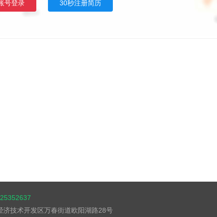
账号登录
30秒注册简历
5352637
湖经济技术开发区万春街道欧阳湖路28号