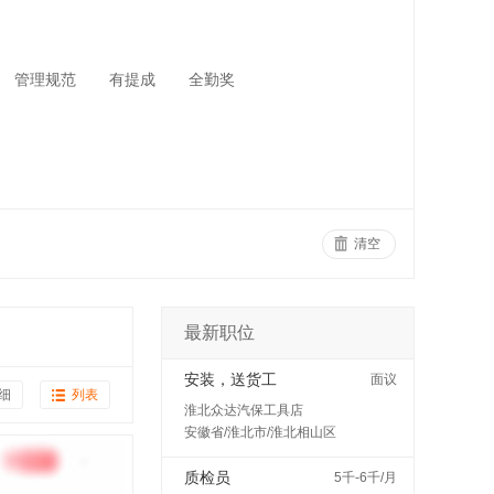
管理规范
有提成
全勤奖
清空
最新职位
安装，送货工
面议
细
列表
淮北众达汽保工具店
安徽省/淮北市/淮北相山区
质检员
5千-6千/月