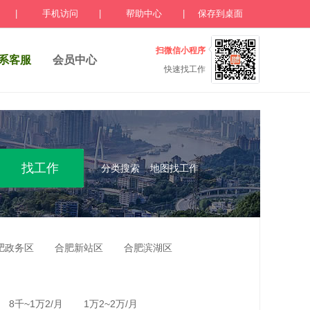
|
手机访问
|
帮助中心
|
保存到桌面
扫微信小程序
系客服
会员中心
快速找工作
分类搜索
地图找工作
肥政务区
合肥新站区
合肥滨湖区
8千~1万2/月
1万2~2万/月