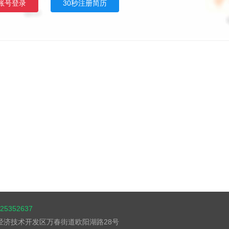
账号登录
30秒注册简历
5352637
湖经济技术开发区万春街道欧阳湖路28号