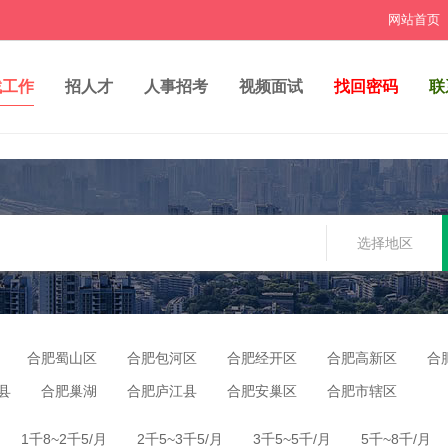
网站首页
找工作
招人才
人事招考
视频面试
找回密码
联
选择地区
合肥蜀山区
合肥包河区
合肥经开区
合肥高新区
合
县
合肥巢湖
合肥庐江县
合肥安巢区
合肥市辖区
1千8~2千5/月
2千5~3千5/月
3千5~5千/月
5千~8千/月