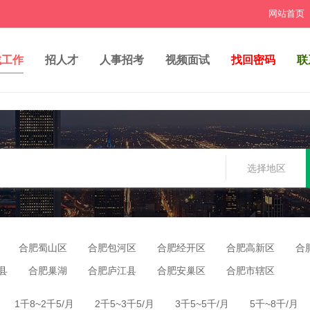
网站首页
找工作
招人才
人事招考
视频面试
找回密码
联
选择地区
合肥蜀山区
合肥包河区
合肥经开区
合肥高新区
合
县
合肥巢湖
合肥庐江县
合肥安巢区
合肥市辖区
1千8~2千5/月
2千5~3千5/月
3千5~5千/月
5千~8千/月