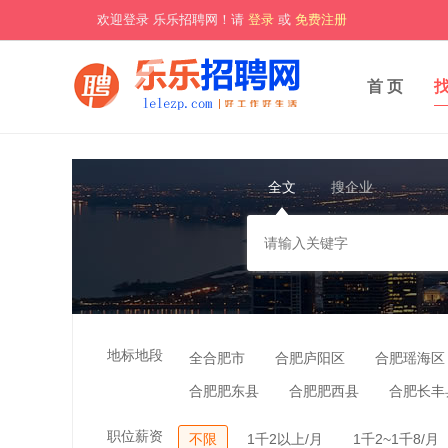
欢迎登录 乐乐招聘网！请
登录
或
免费注册
首 页
全文
搜企业
地标地段
全合肥市
合肥庐阳区
合肥瑶海区
合肥肥东县
合肥肥西县
合肥长丰
职位薪资
不限
1千2以上/月
1千2~1千8/月