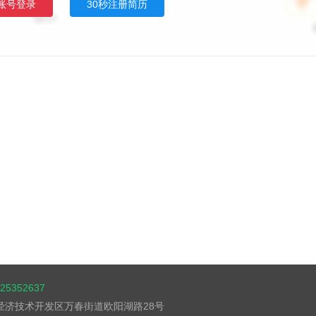
账号登录
30秒注册简历
5352637
湖经济技术开发区万春街道欧阳湖路28号