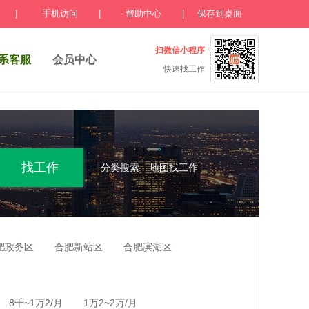
|
手机访问
|
帮助中心
|
保存到桌面
扫微信小程序
系客服
会员中心
快速找工作
分类搜索
地图找工作
肥政务区
合肥新站区
合肥滨湖区
8千~1万2/月
1万2~2万/月