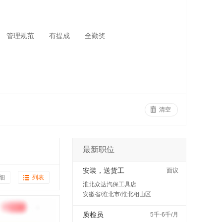
管理规范
有提成
全勤奖
清空
最新职位
安装，送货工
面议
细
列表
淮北众达汽保工具店
安徽省/淮北市/淮北相山区
质检员
5千-6千/月