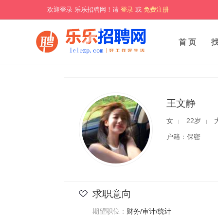
欢迎登录 乐乐招聘网！请
登录
或
免费注册
首 页
王文静
女
22岁
|
|
户籍：保密
求职意向
期望职位：
财务/审计/统计