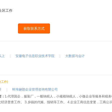
上区工作
获取联系方式
以上
|
安徽电子信息职业技术学院
|
大数据与会计
份工作)
计
|
蚌埠赫朗企业管理咨询有限公司
责：
1.代理国企，服装厂，一般纳税人，小规模纳税人，小微企业等账务和税务
五次经济普查工作。 3.乡镇的代账、报销等工作。 4.企业工商信息变更，工商公