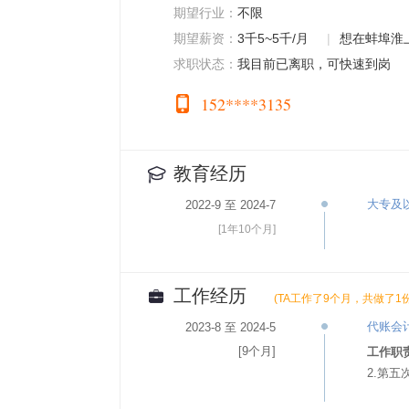
期望行业：
不限
期望薪资：
3千5~5千/月
|
想在蚌埠淮
求职状态：
我目前已离职，可快速到岗
152****3135
教育经历
大专及
2022-9 至 2024-7
[1年10个月]
工作经历
(TA工作了9个月，共做了1
代账会
2023-8 至 2024-5
[9个月]
工作职
2.第