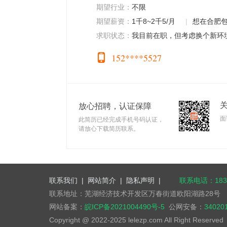
期望行业：
不限
期望薪资：
1千8~2千5/月
|
想在合肥
求职状态：
我目前在职，但考虑换个新环
152****5527
放心招聘，认证保障
面
此简历已经完成手机号码认证，
请放心下载简历联系。
联系我们
|
网站简介
|
隐私声明
|
联系电话：1832
联系地址：芜湖经济技术开发区万春街道欧阳湖路28号
网站备案：
皖ICP备2021004490号-5
公网安备：
34020
Copyright @ 2022-2025 lelezp.com All Right Reserve