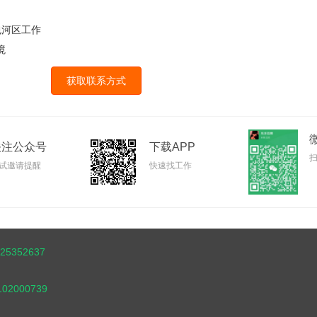
包河区工作
境
获取联系方式
关注公众号
下载APP
试邀请提醒
快速找工作
5352637
102000739
d