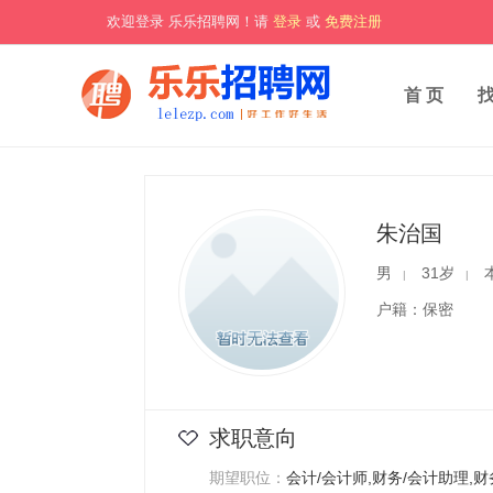
欢迎登录 乐乐招聘网！请
登录
或
免费注册
首 页
朱治国
男
31岁
|
|
户籍：保密
求职意向
期望职位：
会计/会计师,财务/会计助理,财