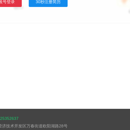
账号登录
30秒注册简历
5352637
湖经济技术开发区万春街道欧阳湖路28号