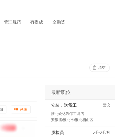
管理规范
有提成
全勤奖
清空
最新职位
安装，送货工
面议
细
列表
淮北众达汽保工具店
安徽省/淮北市/淮北相山区
质检员
5千-6千/月