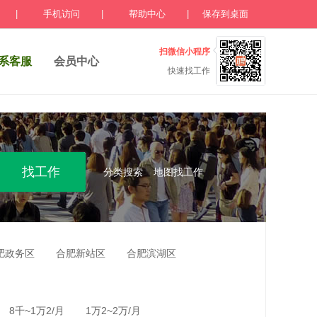
|
手机访问
|
帮助中心
|
保存到桌面
扫微信小程序
系客服
会员中心
快速找工作
分类搜索
地图找工作
肥政务区
合肥新站区
合肥滨湖区
8千~1万2/月
1万2~2万/月