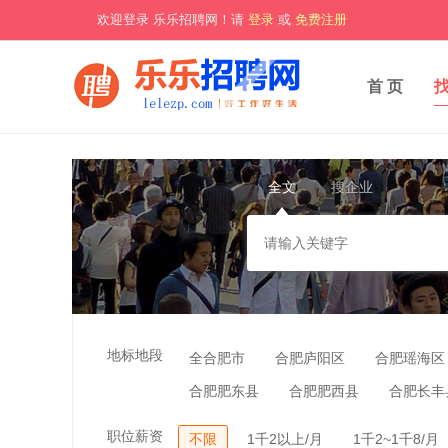
欢迎登录 乐乐招聘网！请
登录
或
免费注册
首 页
全文
搜企业
地标地段
全合肥市
合肥庐阳区
合肥瑶海区
合肥肥东县
合肥肥西县
合肥长丰
职位薪资
不限
1千2以上/月
1千2~1千8/月