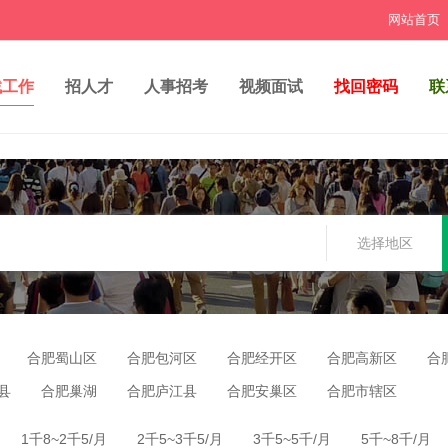
网站首页
找工作
招人才
人事招考
视频面试
找回密码
联
选择地区
合肥蜀山区
合肥包河区
合肥经开区
合肥高新区
合
县
合肥巢湖
合肥庐江县
合肥安巢区
合肥市辖区
1千8~2千5/月
2千5~3千5/月
3千5~5千/月
5千~8千/月