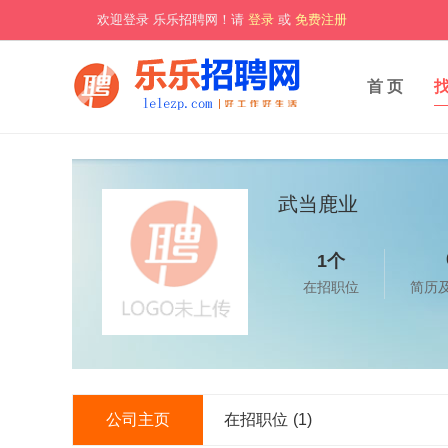
欢迎登录 乐乐招聘网！请
登录
或
免费注册
首 页
武当鹿业
1个
在招职位
简历
公司主页
在招职位
(1)