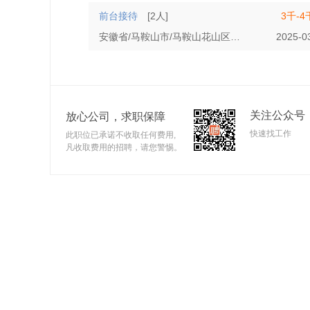
前台接待
[2人]
3千-4
安徽省/马鞍山市/马鞍山花山区
经验不限
2025-0
学历
关注公众号
放心公司，求职保障
快速找工作
此职位已承诺不收取任何费用,
凡收取费用的招聘，请您警惕。