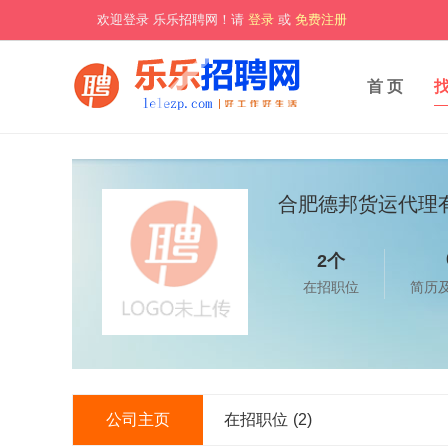
欢迎登录 乐乐招聘网！请
登录
或
免费注册
首 页
合肥德邦货运代理
2个
在招职位
简历
公司主页
在招职位
(2)