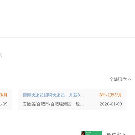
询
全部职位>>
3/月
德邦快递员招聘快递员，月薪8000+就近安排
8千-1万3/月
[10人]
1-09
安徽省/合肥市/合肥瑶海区
经验不限
初中
2026-01-09
微信客服