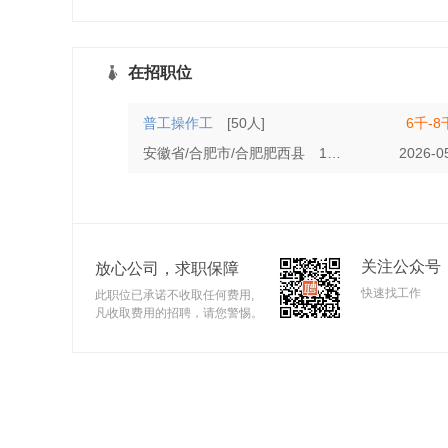
在招职位
普工操作工
[50人]
6千-8
安徽省/合肥市/合肥肥西县
1年以上
初中
2026-0
关注公众号
放心公司，求职保障
快速找工作
此职位已承诺不收取任何费用,
凡收取费用的招聘，请您警惕。