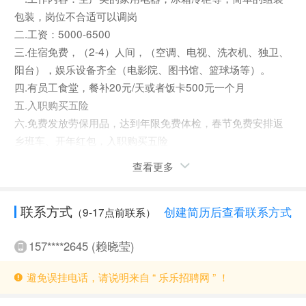
包装，岗位不合适可以调岗
二.工资：5000-6500
三.住宿免费，（2-4）人间，（空调、电视、洗衣机、独卫、
阳台），娱乐设备齐全（电影院、图书馆、篮球场等）。
四.有员工食堂，餐补20元/天或者饭卡500元一个月
五.入职购买五险
六.免费发放劳保用品，达到年限免费体检，春节免费安排返
乡班车、开年红包，入职购买五险
七.全合肥厂车接送，不住宿可以做厂车上下班
查看更多
八.晋升方向
管理通道：生产主管、生产班长、仓库管理、人力资源等
联系方式
创建简历后查看联系方式
技术通道：工艺员、电气工程师、品质管理、模具技师等
（9-17点前联系）
九.任职资格：吃苦耐劳，身体健康，有敬业精神，有相关工
157****2645 (赖晓莹)
作经验优先
避免误挂电话，请说明来自 “ 乐乐招聘网 ” ！