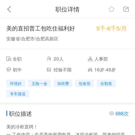
职位详情
5千-6千5/月
美的直招普工包吃住福利好
安徽省/合肥市/合肥高新区
全职
20人
人事部
初中
经验不限
16岁-49岁
环境好
五险一金
加班费
包食宿
全勤奖
专车接送
职位描述
688次
美的冷柜直聘！
一.工作内容：生产美的家用电器，冰箱冷柜等，简单的组装