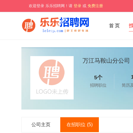
欢迎登录 乐乐招聘网！请
登录
或
免费注册
首 页
万江马鞍山分公司
5个
招聘职位
简历
公司主页
在招职位
(5)